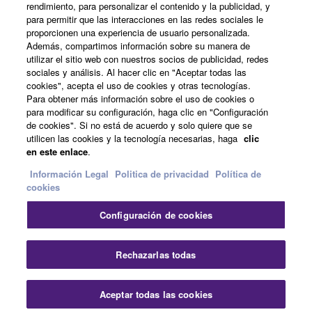
rendimiento, para personalizar el contenido y la publicidad, y
para permitir que las interacciones en las redes sociales le
Acerca de Yamaha
proporcionen una experiencia de usuario personalizada.
Además, compartimos información sobre su manera de
utilizar el sitio web con nuestros socios de publicidad, redes
sociales y análisis. Al hacer clic en "Aceptar todas las
España - Spanish
cookies", acepta el uso de cookies y otras tecnologías.
Para obtener más información sobre el uso de cookies o
Empresa
para modificar su configuración, haga clic en "Configuración
de cookies". Si no está de acuerdo y solo quiere que se
utilicen las cookies y la tecnología necesarias, haga
clic
en este enlace
.
Información Legal
Politica de privacidad
Política de
cookies
Configuración de cookies
Contacte con nosotros
Terminos de uso
Politica de privacidad
Política de cookies
Rechazarlas todas
Información Legal
Aceptar todas las cookies
© Yamaha Corporation.