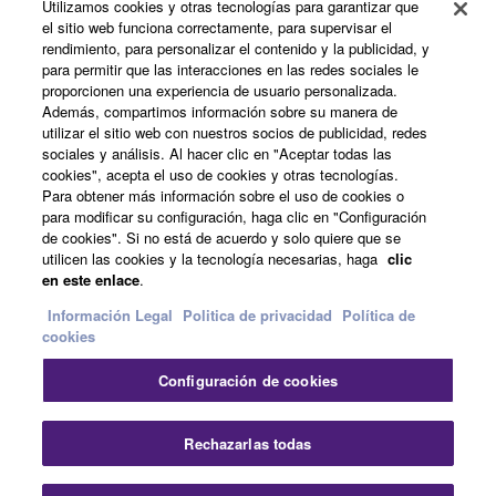
Utilizamos cookies y otras tecnologías para garantizar que
el sitio web funciona correctamente, para supervisar el
Acerca de Yamaha
rendimiento, para personalizar el contenido y la publicidad, y
para permitir que las interacciones en las redes sociales le
proporcionen una experiencia de usuario personalizada.
Además, compartimos información sobre su manera de
España - Spanish
utilizar el sitio web con nuestros socios de publicidad, redes
sociales y análisis. Al hacer clic en "Aceptar todas las
Empresa
cookies", acepta el uso de cookies y otras tecnologías.
Para obtener más información sobre el uso de cookies o
para modificar su configuración, haga clic en "Configuración
de cookies". Si no está de acuerdo y solo quiere que se
utilicen las cookies y la tecnología necesarias, haga
clic
en este enlace
.
Información Legal
Politica de privacidad
Política de
cookies
Contacte con nosotros
Terminos de uso
Configuración de cookies
Politica de privacidad
Política de cookies
Información Legal
Rechazarlas todas
© Yamaha Corporation.