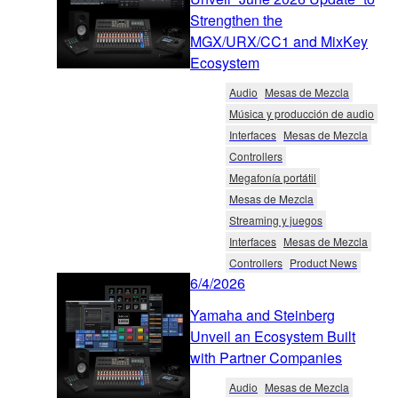
Strengthen the
MGX/URX/CC1 and MixKey
Ecosystem
Audio
Mesas de Mezcla
Música y producción de audio
Interfaces
Mesas de Mezcla
Controllers
Megafonía portátil
Mesas de Mezcla
Streaming y juegos
Interfaces
Mesas de Mezcla
Controllers
Product News
6/4/2026
Yamaha and Steinberg
Unveil an Ecosystem Built
with Partner Companies
Audio
Mesas de Mezcla