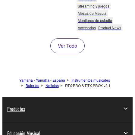
Streaming y juegos
Mesas de Mezcla
Monitores de estudio
Accesorios
Product News
Ver Todo
Yamaha - Yamaha - España
Instrumentos musicales
Baterías
Noticias
DTX-PRO & DTX-PROX v2.1
Productos
Educación Musical