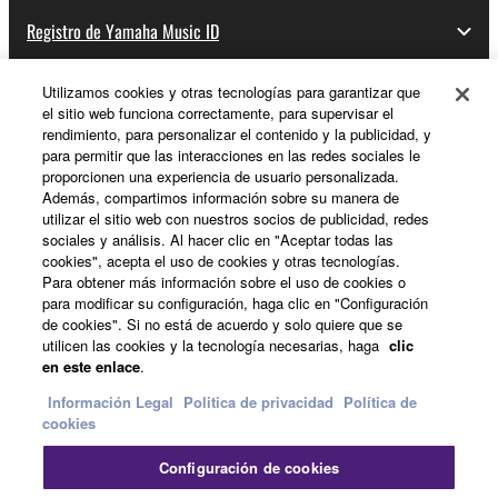
Registro de Yamaha Music ID
Utilizamos cookies y otras tecnologías para garantizar que
el sitio web funciona correctamente, para supervisar el
Acerca de Yamaha
rendimiento, para personalizar el contenido y la publicidad, y
para permitir que las interacciones en las redes sociales le
proporcionen una experiencia de usuario personalizada.
Además, compartimos información sobre su manera de
España - Spanish
utilizar el sitio web con nuestros socios de publicidad, redes
sociales y análisis. Al hacer clic en "Aceptar todas las
Empresa
cookies", acepta el uso de cookies y otras tecnologías.
Para obtener más información sobre el uso de cookies o
para modificar su configuración, haga clic en "Configuración
de cookies". Si no está de acuerdo y solo quiere que se
utilicen las cookies y la tecnología necesarias, haga
clic
en este enlace
.
Información Legal
Politica de privacidad
Política de
cookies
Contacte con nosotros
Terminos de uso
Configuración de cookies
Politica de privacidad
Política de cookies