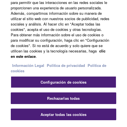
para permitir que las interacciones en las redes sociales le
proporcionen una experiencia de usuario personalizada.
Además, compartimos información sobre su manera de
España - Spanish
utilizar el sitio web con nuestros socios de publicidad, redes
sociales y análisis. Al hacer clic en "Aceptar todas las
Empresa
cookies", acepta el uso de cookies y otras tecnologías.
Para obtener más información sobre el uso de cookies o
para modificar su configuración, haga clic en "Configuración
de cookies". Si no está de acuerdo y solo quiere que se
utilicen las cookies y la tecnología necesarias, haga
clic
en este enlace
.
Información Legal
Politica de privacidad
Política de
cookies
Contacte con nosotros
Terminos de uso
Configuración de cookies
Politica de privacidad
Política de cookies
Información Legal
Rechazarlas todas
© Yamaha Corporation.
Aceptar todas las cookies