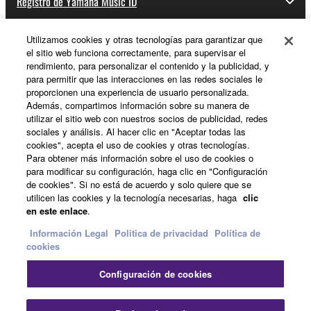
Registro de Yamaha Music ID
Utilizamos cookies y otras tecnologías para garantizar que
el sitio web funciona correctamente, para supervisar el
Acerca de Yamaha
rendimiento, para personalizar el contenido y la publicidad, y
para permitir que las interacciones en las redes sociales le
proporcionen una experiencia de usuario personalizada.
Además, compartimos información sobre su manera de
España - Spanish
utilizar el sitio web con nuestros socios de publicidad, redes
sociales y análisis. Al hacer clic en "Aceptar todas las
Empresa
cookies", acepta el uso de cookies y otras tecnologías.
Para obtener más información sobre el uso de cookies o
para modificar su configuración, haga clic en "Configuración
de cookies". Si no está de acuerdo y solo quiere que se
utilicen las cookies y la tecnología necesarias, haga
clic
en este enlace
.
Información Legal
Politica de privacidad
Política de
cookies
Contacte con nosotros
Terminos de uso
Configuración de cookies
Politica de privacidad
Política de cookies
Información Legal