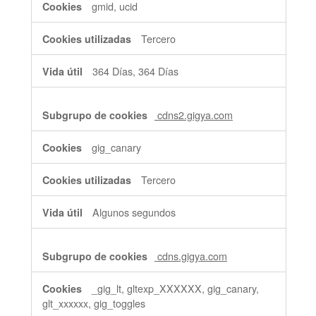
gmid, ucid
Tercero
364 Días, 364 Días
cdns2.gigya.com
gig_canary
Tercero
Algunos segundos
cdns.gigya.com
_gig_lt, gltexp_XXXXXX, gig_canary,
glt_xxxxxx, gig_toggles