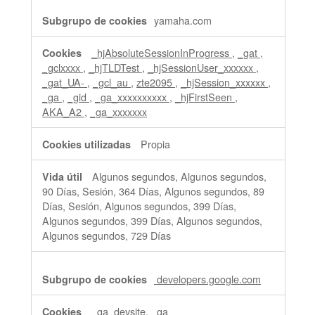
yamaha.com
_hjAbsoluteSessionInProgress
,
_gat
,
_gclxxxx
,
_hjTLDTest
,
_hjSessionUser_xxxxxx
,
_gat_UA-
,
_gcl_au
,
zte2095
,
_hjSession_xxxxxx
,
_ga
,
_gid
,
_ga_xxxxxxxxxx
,
_hjFirstSeen
,
AKA_A2
,
_ga_xxxxxxx
Propia
Algunos segundos, Algunos segundos,
90 Días, Sesión, 364 Días, Algunos segundos, 89
Días, Sesión, Algunos segundos, 399 Días,
Algunos segundos, 399 Días, Algunos segundos,
Algunos segundos, 729 Días
developers.google.com
_ga_devsite, _ga