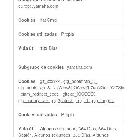
europe.yamaha.com
hasGmid
Propia
183 Días
yamaha.com
glt_xxxxxx
,
gig_bootstrap_3_
,
gig_bootstrap_3_NUWnw8jLOAawZL7ucNOmkYZ7SMslCU
,
ciam_redirect_code
,
gltexp_XXXXXX
,
gig_canary_ver
,
gig3pctest
,
_gig_lt
,
gig_toggles
Propia
Algunos segundos, 364 Días, 364 Días,
Sesión, Algunos segundos, 365 Días, Algunos