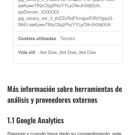
awKpwvTtNzCSg2PkzYYLyCNnJhG9jGUh,
apiDomain_XXXXXX,
gig_canary_ver_3_jhtZZcRxjFfcnqpsIFIR3YgquG-
N9Et-awKpwvTtNzCSg2PkzYYLyCNnJhG9jGUh
Tercero
364 Días, 364 Días, 364 Días
Más información sobre herramientas de
análisis y proveedores externos
1.1 Google Analytics
Siempre y cuando haya dado su consentimiento, este