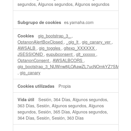
segundos, Algunos segundos, Algunos segundos
es.yamaha.com
gig_bootstrap_3_
,
OptanonAlertBoxClosed
,
_gig_lt
,
gig_canary_ver
,
AWSALB
,
gig_toggles
,
gltexp_XXXXXX
,
JSESSIONID
,
eupubconsent
,
glt_xxxxxx
,
OptanonConsent
,
AWSALBCORS
,
gig_bootstrap_3_NUWnw8jLOAawZL7ucNOmkYZ7SMslCU
,
gig_canary
Propia
Sesión, 364 Días, Algunos segundos,
363 Días, Sesión, Algunos segundos, Algunos
segundos, Sesión, 365 Días, Algunos segundos,
364 Días, Sesión, Sesión, 363 Días