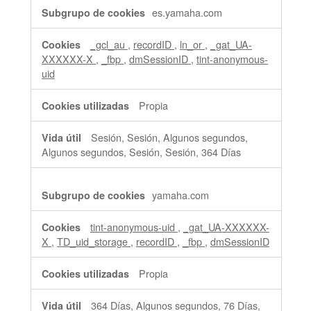
es.yamaha.com
_gcl_au
,
recordID
,
ln_or
,
_gat_UA-
XXXXXX-X
,
_fbp
,
dmSessionID
,
tint-anonymous-
uid
Propia
Sesión, Sesión, Algunos segundos,
Algunos segundos, Sesión, Sesión, 364 Días
yamaha.com
tint-anonymous-uid
,
_gat_UA-XXXXXX-
X
,
TD_uid_storage
,
recordID
,
_fbp
,
dmSessionID
Propia
364 Días, Algunos segundos, 76 Días,