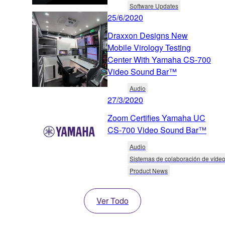
Software Updates
25/6/2020
Draxxon Designs New
Mobile Virology Testing
Center With Yamaha CS-700
Video Sound Bar™
Audio
27/3/2020
Zoom Certifies Yamaha UC
CS-700 Video Sound Bar™
Audio
Sistemas de colaboración de víde
Product News
Ver Todo