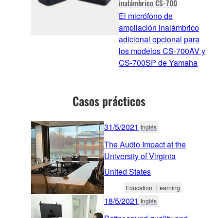
inalámbrico CS-700
El micrófono de
ampliación inalámbrico
adicional opcional para
los modelos CS-700AV y
CS-700SP de Yamaha
Casos prácticos
31/5/2021
Inglés
The Audio Impact at the
University of Virginia
United States
Education
Learning
18/5/2021
Inglés