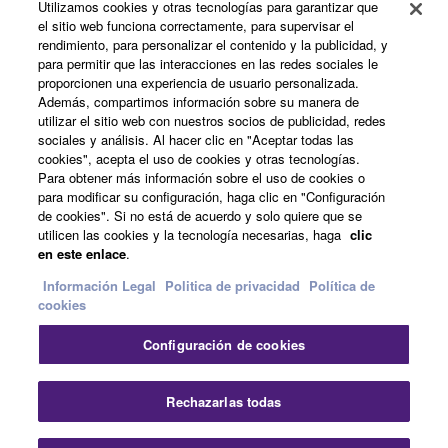
Utilizamos cookies y otras tecnologías para garantizar que
Productos y soluciones
el sitio web funciona correctamente, para supervisar el
rendimiento, para personalizar el contenido y la publicidad, y
para permitir que las interacciones en las redes sociales le
proporcionen una experiencia de usuario personalizada.
Noticias
Además, compartimos información sobre su manera de
utilizar el sitio web con nuestros socios de publicidad, redes
sociales y análisis. Al hacer clic en "Aceptar todas las
cookies", acepta el uso de cookies y otras tecnologías.
Acerca de Yamaha
Para obtener más información sobre el uso de cookies o
para modificar su configuración, haga clic en "Configuración
de cookies". Si no está de acuerdo y solo quiere que se
utilicen las cookies y la tecnología necesarias, haga
clic
España - Spanish
en este enlace
.
Consumer
Información Legal
Politica de privacidad
Política de
cookies
Configuración de cookies
Contacte con nosotros
Terminos de uso
Politica de privacidad
Política de cookies
Cer
Rechazarlas todas
© Yamaha Corporation.