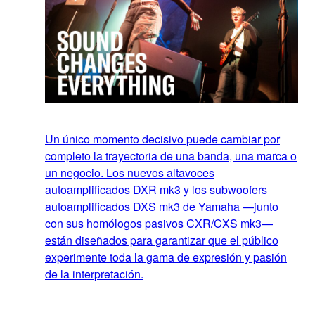
Un único momento decisivo puede cambiar por
completo la trayectoria de una banda, una marca o
un negocio. Los nuevos altavoces
autoamplificados DXR mk3 y los subwoofers
autoamplificados DXS mk3 de Yamaha —junto
con sus homólogos pasivos CXR/CXS mk3—
están diseñados para garantizar que el público
experimente toda la gama de expresión y pasión
de la interpretación.