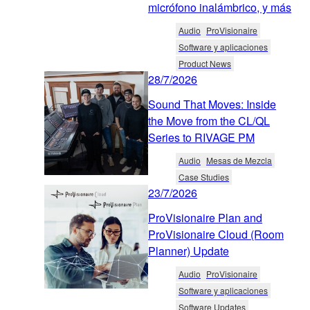
micrófono inalámbrico, y más
Audio
ProVisionaire
Software y aplicaciones
Product News
28/7/2026
Sound That Moves: Inside
the Move from the CL/QL
Series to RIVAGE PM
Audio
Mesas de Mezcla
Case Studies
23/7/2026
ProVisionaire Plan and
ProVisionaire Cloud (Room
Planner) Update
Audio
ProVisionaire
Software y aplicaciones
Software Updates