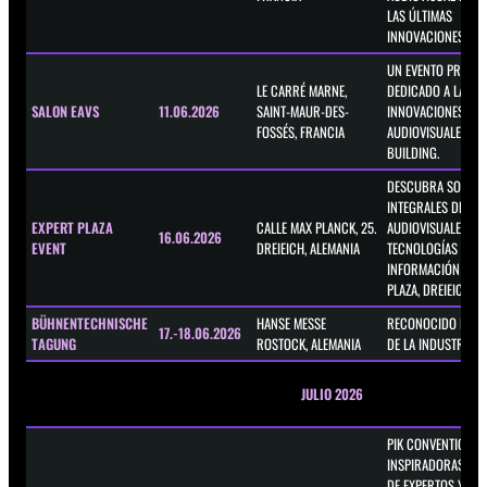
LAS ÚLTIMAS
INNOVACIONES.
UN EVENTO PROFES
LE CARRÉ MARNE,
DEDICADO A LAS
SALON EAVS
11.06.2026
SAINT-MAUR-DES-
INNOVACIONES
FOSSÉS, FRANCIA
AUDIOVISUALES Y 
BUILDING.
DESCUBRA SOLUCI
INTEGRALES DE ES
EXPERT PLAZA
CALLE MAX PLANCK, 25.
AUDIOVISUALES Y 
16.06.2026
EVENT
DREIEICH, ALEMANIA
TECNOLOGÍAS DE L
INFORMACIÓN EN E
PLAZA, DREIEICH.
BÜHNENTECHNISCHE
HANSE MESSE
RECONOCIDO ENC
17.-18.06.2026
TAGUNG
ROSTOCK, ALEMANIA
DE LA INDUSTRIA T
JULIO 2026
PIK CONVENTION O
INSPIRADORAS CH
DE EXPERTOS Y PO