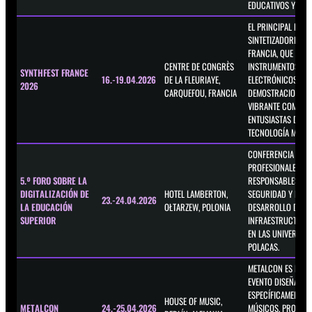
EDUCATIVOS Y EN D
EL PRINCIPAL EVEN
SINTETIZADORES DE
FRANCIA, QUE REÚ
CENTRE DE CONGRÈS
INSTRUMENTOS
SYNTHFEST FRANCE
16.-19.04.2026
DE LA FLEURIAYE,
ELECTRÓNICOS, MA
2026
CARQUEFOU, FRANCIA
DEMOSTRACIONES 
VIBRANTE COMUNI
ENTUSIASTAS DE LA
TECNOLOGÍA MUSIC
CONFERENCIA PAR
PROFESIONALES DE 
5.º FORO SOBRE LA
RESPONSABLES DE 
DIGITALIZACIÓN DE
HOTEL LAMBERTON,
SEGURIDAD Y EL
23.-24.04.2026
LA EDUCACIÓN
OŁTARZEW, POLONIA
DESARROLLO DE LA
SUPERIOR
INFRAESTRUCTURA 
EN LAS UNIVERSID
POLACAS.
METALCON ES EL P
EVENTO DISEÑADO
ESPECÍFICAMENTE 
HOUSE OF MUSIC,
METALCON
24.-25.04.2026
MÚSICOS, PRODUC