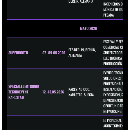
BERLÍN, ALEMANIA
INGENIEROS DE ME
MÚSICA DE GUITAR
PESADA.
MAYO 2026
FESTIVAL Y FERIA
COMERCIAL CENTR
FEZ-BERLIN, BERLÍN,
SUPERBOOTH
07.-09.05.2026
SINTETIZADORES,
ALEMANIA
ELECTRÓNICA Y
PRODUCCIÓN MUSI
EVENTO TÉCNICO P
SOLUCIONES
PROFESIONALES DE 
SPECIALELEKTRONIK
KARLSTAD CCC,
INSTALACIÓN, CON
TEKNIKEVENT
12.-13.05.2026
KARLSTAD, SUECIA
EXPOSICIÓN, SEMIN
KARLSTAD
DEMOSTRACIONES 
OPORTUNIDADES D
NETWORKING.
EL PRINCIPAL
ACONTECIMIENTO D