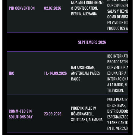
MOA MEET KONFERENZ-
CONCEPTOS PRÁCT
PIK CONVENTION
02.07.2026
& EVENTLOCATION,
SALAS Y TECNOLOGÍ
BERLÍN, ALEMANIA
COMO DEMOSTRAC
EN VIVO DE LOS ÚL
PRODUCTOS AV/IT.
SEPTIEMBRE 2026
IBC INTERNATIONA
BROADCASTING
RAI AMSTERDAM,
CONVENTION AMST
IBC
11.-14.09.2026
ÁMSTERDAM, PAÍSES
ES UNA FERIA
BAJOS
INTERNACIONAL DE
A LA RADIO, EL CINE
TELEVISIÓN.
FERIA PARA INTEG
DE SISTEMAS,
PHOENIXHALLE IM
COMM-TEC S14
DISTRIBUIDORES
23.09.2026
RÖMERKASTELL,
SOLUTIONS DAY
ESPECIALIZADOS, T
STUTTGART, ALEMANIA
Y FABRICANTES, C
EN EL MERCADO AV/