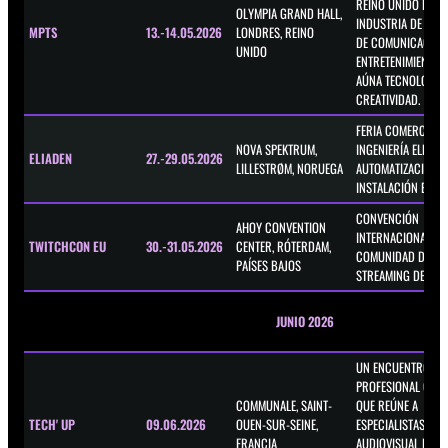
REINO UNIDO PARA
OLYMPIA GRAND HALL,
INDUSTRIA DE LOS
MPTS
13.-14.05.2026
LONDRES, REINO
DE COMUNICACIÓN 
UNIDO
ENTRETENIMIENTO, 
AÚNA TECNOLOGÍA 
CREATIVIDAD.
FERIA COMERCIAL 
NOVA SPEKTRUM,
INGENIERÍA ELÉCTR
ELIADEN
27.-29.05.2026
LILLESTRØM, NORUEGA
AUTOMATIZACIÓN E
INSTALACIÓN ELÉCT
CONVENCIÓN
AHOY CONVENTION
INTERNACIONAL DE
TWITCHCON EU
30.-31.05.2026
CENTER, RÓTERDAM,
COMUNIDAD DE
PAÍSES BAJOS
STREAMING DE TWIT
JUNIO 2026
UN ENCUENTRO
PROFESIONAL CER
COMMUNALE, SAINT-
QUE REÚNE A
TECH' UP
09.06.2026
OUEN-SUR-SEINE,
ESPECIALISTAS DEL
FRANCIA
AUDIOVISUAL EN T