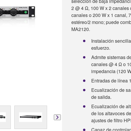
selección de baja impedanci
2 @ 4 Ω, 100 W x 2 canales 
canales o 200 W x 1 canal, 7
estéreo/2 mono; puede combi
MA2120.
Instalación sencilla
esfuerzo.
Admite sistemas de
canales @ 4 Ω o 10
impedancia (120 W 
Entradas de línea 
Ecualización de sa
de salida.
Ecualización de alt
de los altavoces 
ajustes de filtro H
Capaz de controlar