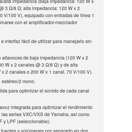
a/alta impedancia (baja impedancia: 120 W x
@ 3 Ω/8 Ω; alta impedancia: 120 W x 2
0 V/100 V), equipado con entradas de línea 1
narse con el amplificador-mezclador
 e interfaz fácil de utilizar para manejarlo sin
 altavoces de baja impedancia (120 W x 2
0 W x 2 canales @ 3 Ω/8 Ω) y de alta
x 2 canales o 200 W x 1 canal, 70 V/100 V).
1 estéreo/2 mono.
lida para optimizar el sonido de cada canal
avoz integrada para optimizar el rendimiento
de las series VXC/VXS de Yamaha, así como
PF y LPF (seleccionable).
 fuentes y volúmenes por separado en dos