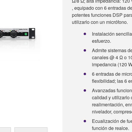
Ω/8 Ω; alta impedancia: 120 
, equipado con 6 entradas de
potentes funciones DSP para
utilizarlo con un micrófono.
Instalación sencilla
esfuerzo.
Admite sistemas de
canales @ 4 Ω o 10
impedancia (120 W 
6 entradas de micr
flexibilidad; las 6
Avanzadas funcion
calidad y utilizarl
realimentación, en
nivelador, compreso
Ecualización de fu
función de realce.