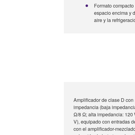
Formato compacto d
espacio encima y de
aire y la refrigeraci
Amplificador de clase D con
impedancia (baja impedanci
Ω/8 Ω; alta impedancia: 120
V), equipado con entradas d
con el amplificador-mezclad