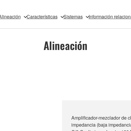
Alineación
Características
Sistemas
Información relacio
Alineación
Amplificador-mezclador de c
impedancia (baja impedanci