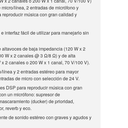
W x 2 canales o 200 W x 1 canal, 70 V/100 V)
 micro/línea, 2 entradas de micrófono y
 reproducir música con gran calidad y
 e interfaz fácil de utilizar para manejarlo sin
 altavoces de baja impedancia (120 W x 2
0 W x 2 canales @ 3 Ω/8 Ω) y de alta
x 2 canales o 200 W x 1 canal, 70 V/100 V).
o/línea y 2 entradas estéreo para mayor
 entradas de micro con selección de 24 V.
es DSP para reproducir música con gran
o con un micrófono: supresor de
mascaramiento (ducker) de prioridad,
r, reverb y eco.
ente de sonido estéreo con graves y agudos y