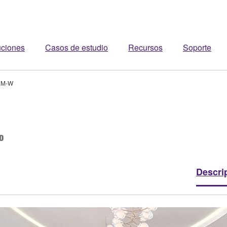
uciones
Casos de estudio
Recursos
Soporte
RM-W
o
Descri