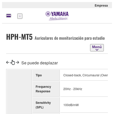
Empresa
Menú
HPH-MT5
Auriculares de monitorización para estudio
Menú
Se puede desplazar
Tipo
Closed-back, Circumaural (Over Ear
Frequency
20Hz - 20kHz
Response
Sensitivity
100dB/mW
(SPL)