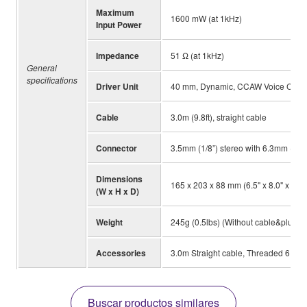
Maximum
1600 mW (at 1kHz)
Input Power
Impedance
51 Ω (at 1kHz)
General
specifications
Driver Unit
40 mm, Dynamic, CCAW Voice Coil
Cable
3.0m (9.8ft), straight cable
Connector
3.5mm (1/8”) stereo with 6.3mm (1/4”
Dimensions
165 x 203 x 88 mm (6.5" x 8.0" x 3.5
(W x H x D)
Weight
245g (0.5lbs) (Without cable&plug)
Accessories
3.0m Straight cable, Threaded 6.3mm
Buscar productos similares