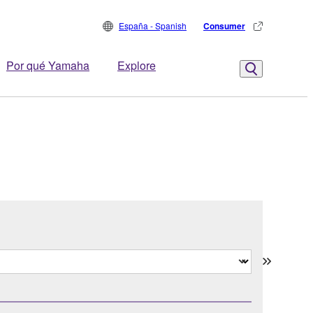
España - Spanish
Consumer
Por qué Yamaha
Explore