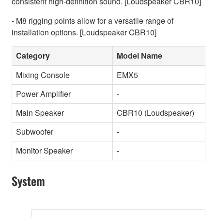
consistent high-definition sound. [Loudspeaker CBR10]
- M8 rigging points allow for a versatile range of
installation options. [Loudspeaker CBR10]
Category
Model Name
Mixing Console
EMX5
Power Amplifier
-
Main Speaker
CBR10 (Loudspeaker)
Subwoofer
-
Monitor Speaker
-
System