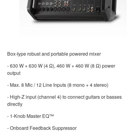
Box-type robust and portable powered mixer
- 630 W + 630 W (4 Ω), 460 W + 460 W (8 Ω) power
output
- Max. 8 Mic / 12 Line Inputs (8 mono + 4 stereo)
- High-Z input (channel 4) to connect guitars or basses
directly
- 1-Knob Master EQ™
- Onboard Feedback Suppressor