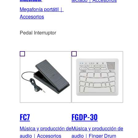
Megafonía portátil｜
Accesorios
Pedal Interruptor
FC7
FGDP-30
Música y producción de
Música y producción de
audio｜Accesorios
audio｜Finger Drum