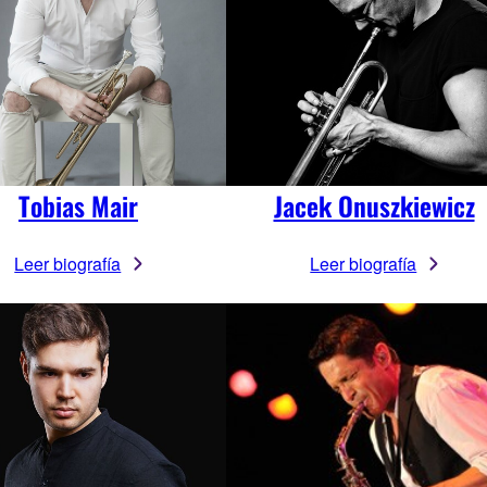
Tobias Mair
Jacek Onuszkiewicz
Leer biografía
Leer biografía