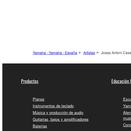
Yamaha - Yamaha - España
Artistas
Josep Antoni Cas
Productos
Educación 
Pianos
Escu
Instrumentos de teclado
Yama
Música y producción de audio
Alen
musi
Guitarras, bajos y amplificadores
Conc
Baterías