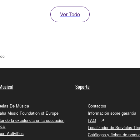
Ver Todo
ado
Musical
Soporte
elas De Música
Contactos
ha Music Foundation of Europe
Información sobre garantía
tando la excelencia en la educación
FAQ
cal
Localizador de Servicios Té
ert Activities
Catálogos y fichas de produ