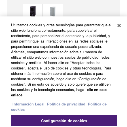
Utilizamos cookies y otras tecnologías para garantizar que el
Preferidos por los contratistas e ingenieros más
sitio web funciona correctamente, para supervisar el
exigentes, estos altavoces incluyen diseño de fase
rendimiento, para personalizar el contenido y la publicidad, y
para permitir que las interacciones en las redes sociales le
uniforme y sonido a juego, incluso entre distintos
proporcionen una experiencia de usuario personalizada.
modelos, que simplifican la configuración y ajuste
Además, compartimos información sobre su manera de
del sistema.
utilizar el sitio web con nuestros socios de publicidad, redes
sociales y análisis. Al hacer clic en "Aceptar todas las
Disponibilidad de modelos con woofers
cookies", acepta el uso de cookies y otras tecnologías. Para
obtener más información sobre el uso de cookies o para
de 12 y 15 pulgadas.
modificar su configuración, haga clic en "Configuración de
La bocina puede girarse hasta 90 grados,
cookies". Si no está de acuerdo y solo quiere que se utilicen
las cookies y la tecnología necesarias, haga
clic en este
lo que permite el montaje vertical y
enlace
.
horizontal.
Información Legal
Politica de privacidad
Política de
El diseño trapezoidal elimina las
cookies
interferencias cuando se usa en grupo.
Configuración de cookies
Funcionamiento con amplificador único o