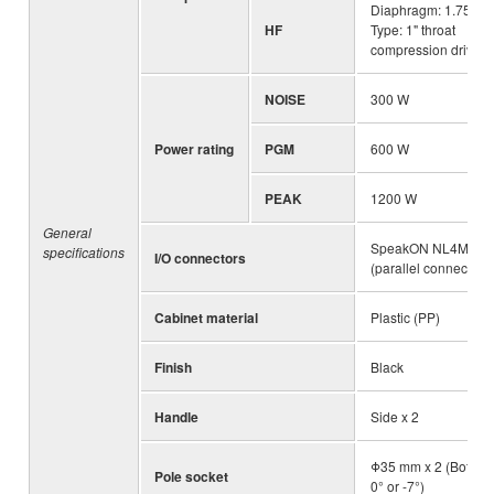
Diaphragm: 1.75",
HF
Type: 1" throat
compression driver
NOISE
300 W
Power rating
PGM
600 W
PEAK
1200 W
General
SpeakON NL4MP x 
specifications
I/O connectors
(parallel connected)
Cabinet material
Plastic (PP)
Finish
Black
Handle
Side x 2
Φ35 mm x 2 (Bottom
Pole socket
0° or -7°)