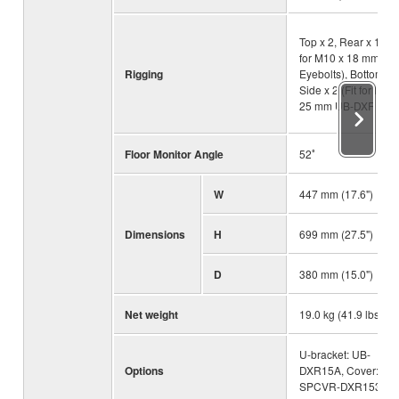
Top x 2, Rear x 1 (Fit
for M10 x 18 mm
Rigging
Eyebolts), Bottom x 2
Side x 2 (Fit for M8 x
25 mm UB-DXR15A)
Floor Monitor Angle
52ﾟ
W
447 mm (17.6")
Dimensions
H
699 mm (27.5")
D
380 mm (15.0")
Net weight
19.0 kg (41.9 lbs)
U-bracket: UB-
Options
DXR15A, Cover:
SPCVR-DXR153