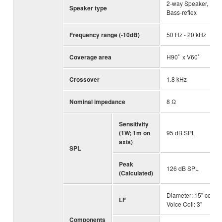
2-way Speaker,
Speaker type
Bass-reflex
Frequency range (-10dB)
50 Hz - 20 kHz
Coverage area
H90ﾟ x V60ﾟ
Crossover
1.8 kHz
Nominal impedance
8 Ω
Sensitivity
(1W; 1m on
95 dB SPL
axis)
SPL
Peak
126 dB SPL
(Calculated)
Diameter: 15" cone,
LF
Voice Coil: 3"
Components