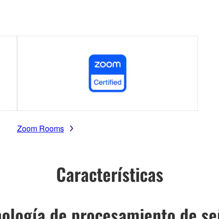
Zoom Rooms
Características
ología de procesamiento de señ