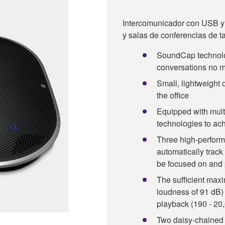
Intercomunicador con USB y 
y salas de conferencias de
SoundCap technolo
conversations no m
Small, lightweight 
the office
Equipped with mult
technologies to a
Three high-perform
automatically track
be focused on and 
The sufficient ma
loudness of 91 dB)
playback (190 - 20
Two daisy-chained u