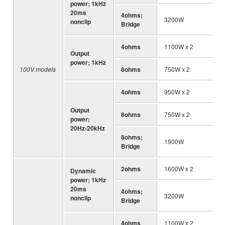
power; 1kHz
20ms
4ohms;
3200W
nonclip
Bridge
4ohms
1100W x 2
Output
power; 1kHz
100V models
8ohms
750W x 2
4ohms
950W x 2
Output
8ohms
750W x 2
power;
20Hz-20kHz
8ohms;
1900W
Bridge
2ohms
1600W x 2
Dynamic
power; 1kHz
20ms
4ohms;
3200W
nonclip
Bridge
4ohms
1100W x 2