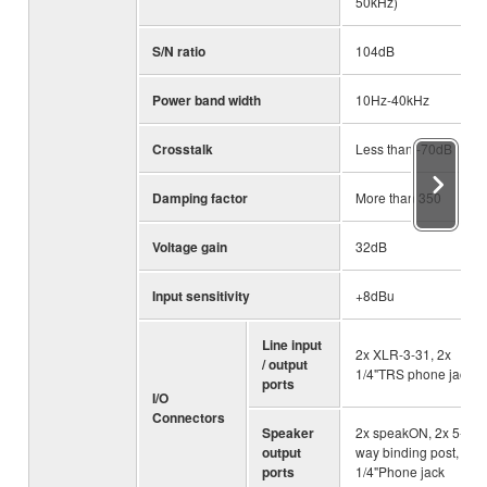
50kHz)
S/N ratio
104dB
Power band width
10Hz-40kHz
Crosstalk
Less than -70dB
Damping factor
More than 350
Voltage gain
32dB
Input sensitivity
+8dBu
Line input
2x XLR-3-31, 2x
/ output
1/4"TRS phone jack
ports
I/O
Connectors
Speaker
2x speakON, 2x 5-
output
way binding post, 2x
ports
1/4"Phone jack