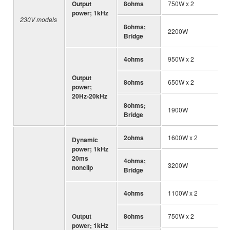
Output
8ohms
750W x 2
power; 1kHz
230V models
8ohms;
2200W
Bridge
4ohms
950W x 2
Output
8ohms
650W x 2
power;
20Hz-20kHz
8ohms;
1900W
Bridge
2ohms
1600W x 2
Dynamic
power; 1kHz
20ms
4ohms;
3200W
nonclip
Bridge
4ohms
1100W x 2
Output
8ohms
750W x 2
power; 1kHz