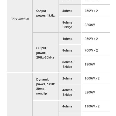
Output
8ohms
750W x 2
power; 1kHz
120V models
8ohms;
2200W
Bridge
4ohms
950W x 2
Output
8ohms
700W x 2
power;
20Hz-20kHz
8ohms;
1900W
Bridge
2ohms
1600W x 2
Dynamic
power; 1kHz
20ms
4ohms;
3200W
nonclip
Bridge
4ohms
1100W x 2