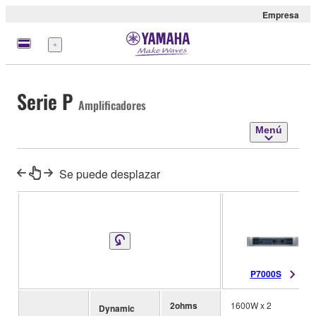
Empresa
Menú
Serie P
Amplificadores
Menú
Se puede desplazar
P7000S
2ohms
1600W x 2
Dynamic