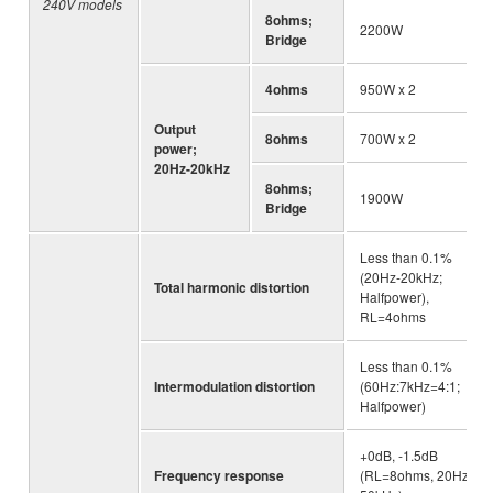
240V models
8ohms;
2200W
Bridge
4ohms
950W x 2
Output
8ohms
700W x 2
power;
20Hz-20kHz
8ohms;
1900W
Bridge
Less than 0.1%
(20Hz-20kHz;
Total harmonic distortion
Halfpower),
RL=4ohms
Less than 0.1%
Intermodulation distortion
(60Hz:7kHz=4:1;
Halfpower)
+0dB, -1.5dB
Frequency response
(RL=8ohms, 20Hz -