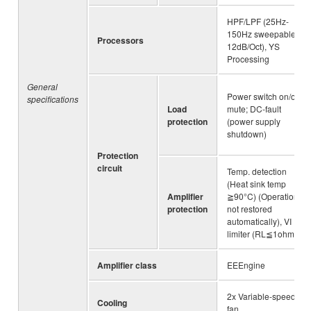
HPF/LPF (25Hz-
150Hz sweepable,
Processors
12dB/Oct), YS
Processing
General
Power switch on/off
specifications
Load
mute; DC-fault
protection
(power supply
shutdown)
Protection
circuit
Temp. detection
(Heat sink temp
Amplifier
≧90°C) (Operation
protection
not restored
automatically), VI
limiter (RL≦1ohm)
Amplifier class
EEEngine
2x Variable-speed
Cooling
fan