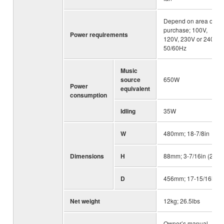
Depend on area of
purchase; 100V,
Power requirements
120V, 230V or 240V;
50/60Hz
Music
source
650W
Power
equivalent
consumption
Idling
35W
W
480mm; 18-7/8in
Dimensions
H
88mm; 3-7/16in (2U)
D
456mm; 17-15/16in
Net weight
12kg; 26.5lbs
Owner’s manual,