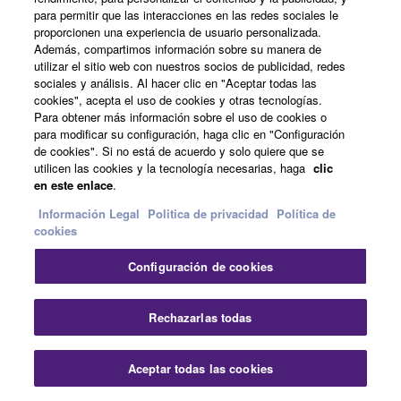
técnicos de SWR2310)
para permitir que las interacciones en las redes sociales le
proporcionen una experiencia de usuario personalizada.
Además, compartimos información sobre su manera de
utilizar el sitio web con nuestros socios de publicidad, redes
sociales y análisis. Al hacer clic en "Aceptar todas las
cookies", acepta el uso de cookies y otras tecnologías.
Para obtener más información sobre el uso de cookies o
para modificar su configuración, haga clic en "Configuración
de cookies". Si no está de acuerdo y solo quiere que se
utilicen las cookies y la tecnología necesarias, haga
clic
en este enlace
.
Información Legal
Politica de privacidad
Política de
cookies
Configuración de cookies
Cer
Rechazarlas todas
Gestión de seguridad inteligente
Aceptar todas las cookies
Contacte con nosotros
Descargas