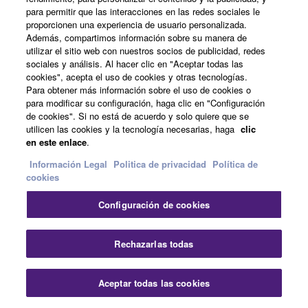
utilizando el fader mono o estéreo y el codificador de
para permitir que las interacciones en las redes sociales le
nivel de monitores (Monitor Level). Para muchos
proporcionen una experiencia de usuario personalizada.
técnicos, el fader proporciona mejor indicación visual
Además, compartimos información sobre su manera de
utilizar el sitio web con nuestros socios de publicidad, redes
del nivel, permitiendo un ajuste más cómodo y preciso.
sociales y análisis. Al hacer clic en "Aceptar todas las
cookies", acepta el uso de cookies y otras tecnologías.
Cada uno de los buses de mezcla de la M7CL puede
Para obtener más información sobre el uso de cookies o
ser rápidamente asignado para operar en mono o en
para modificar su configuración, haga clic en "Configuración
estéreo. También se dispone de envío pre-EQ, y esto
de cookies". Si no está de acuerdo y solo quiere que se
utilicen las cookies y la tecnología necesarias, haga
clic
puede ser una ventaja cuando se utilizan los buses de
en este enlace
.
mezcla para enviar señal a un sistema de
monitorización intraural (in ear), por ejemplo.
Información Legal
Politica de privacidad
Política de
cookies
Configuración de cookies
Cer
Rechazarlas todas
Aceptar todas las cookies
Contacte con nosotros
Descargas