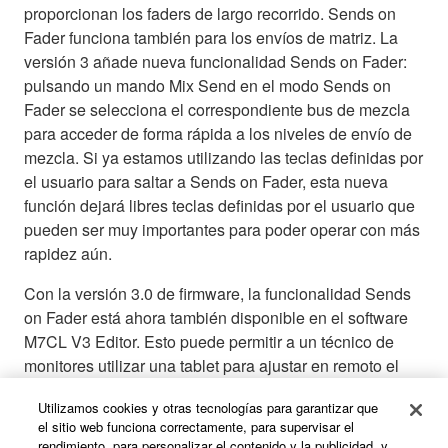
proporcionan los faders de largo recorrido. Sends on
Fader funciona también para los envíos de matriz. La
versión 3 añade nueva funcionalidad Sends on Fader:
pulsando un mando Mix Send en el modo Sends on
Fader se selecciona el correspondiente bus de mezcla
para acceder de forma rápida a los niveles de envío de
mezcla. Si ya estamos utilizando las teclas definidas por
el usuario para saltar a Sends on Fader, esta nueva
función dejará libres teclas definidas por el usuario que
pueden ser muy importantes para poder operar con más
rapidez aún.
Con la versión 3.0 de firmware, la funcionalidad Sends
on Fader está ahora también disponible en el software
M7CL V3 Editor. Esto puede permitir a un técnico de
monitores utilizar una tablet para ajustar en remoto el
nivel de envío a un monitor de escenario, por ejemplo.
Utilizamos cookies y otras tecnologías para garantizar que
el sitio web funciona correctamente, para supervisar el
Tenemos la opción de controlar el nivel de Monitor/Cue
rendimiento, para personalizar el contenido y la publicidad, y