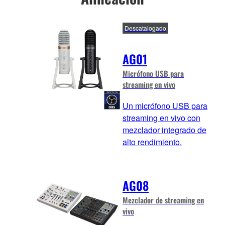
Descatalogado
AG01
Micrófono USB para
streaming en vivo
Un micrófono USB para
streaming en vivo con
mezclador integrado de
alto rendimiento.
AG08
Mezclador de streaming en
vivo