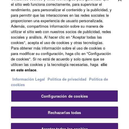
el sitio web funciona correctamente, para supervisar el
rendimiento, para personalizar el contenido y la publicidad, y
Productos y soluciones
para permitir que las interacciones en las redes sociales le
proporcionen una experiencia de usuario personalizada.
Además, compartimos información sobre su manera de
utilizar el sitio web con nuestros socios de publicidad, redes
Noticias
sociales y análisis. Al hacer clic en "Aceptar todas las
cookies", acepta el uso de cookies y otras tecnologías.
Para obtener más información sobre el uso de cookies o
para modificar su configuración, haga clic en "Configuración
Acerca de Yamaha
de cookies". Si no está de acuerdo y solo quiere que se
utilicen las cookies y la tecnología necesarias, haga
clic
en este enlace
.
España - Spanish
Información Legal
Politica de privacidad
Política de
cookies
Consumer
Configuración de cookies
Cer
Contacte con nosotros
Terminos de uso
Rechazarlas todas
Politica de privacidad
Política de cookies
Aceptar todas las cookies