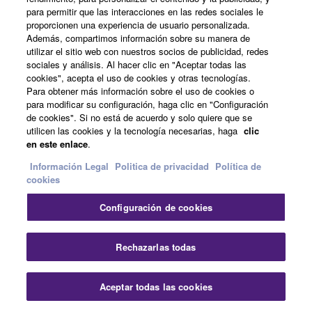
para permitir que las interacciones en las redes sociales le
11/4/2019
proporcionen una experiencia de usuario personalizada.
Además, compartimos información sobre su manera de
2019 RodeoHouston:
utilizar el sitio web con nuestros socios de publicidad, redes
sociales y análisis. Al hacer clic en "Aceptar todas las
Ganadería y espectáculos en
cookies", acepta el uso de cookies y otras tecnologías.
vivo
Para obtener más información sobre el uso de cookies o
para modificar su configuración, haga clic en "Configuración
United States
de cookies". Si no está de acuerdo y solo quiere que se
Live Events
utilicen las cookies y la tecnología necesarias, haga
clic
en este enlace
.
Live Sound & Event Production
6/3/2019
Información Legal
Politica de privacidad
Política de
cookies
La gira "The Legacy Tour"
utiliza la legendaria Yamaha
Configuración de cookies
PM10
Cer
United States
Rechazarlas todas
Touring & Live Production
Live Sound & Event Production
Aceptar todas las cookies
Contacte con nosotros
Descargas
11/7/2018
Inglés