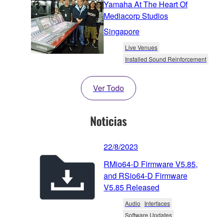
Yamaha At The Heart Of
Mediacorp Studios
Singapore
Live Venues
Installed Sound Reinforcement
Ver Todo
Noticias
22/8/2023
RMio64-D Firmware V5.85,
and RSio64-D Firmware
V5.85 Released
Audio
Interfaces
Software Updates