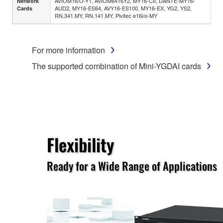
AVIOM16/O-Y1, AVIOM6416Y2, MY16-CII, DANTE-MY16-
Network
AUD2, MY16-ES64, AVY16-ES100, MY16-EX, YG2, YS2,
Cards
RN.341.MY, RN.141.MY, Pivitec e16i/o-MY
For more information
The supported combination of Mini-YGDAI cards
Flexibility
Ready for a Wide Range of Applications