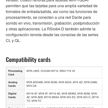
permiten que las tarjetas para una amplia variedad de
formatos de entrada/salida, así como las funciones de
procesamiento, se conecten a una red Dante para
sonido en vivo, transmisión, grabación, postproducción
y otras aplicaciones. La RSio64-D también admite la
configuración remota desde las consolas de las series
CL y QL.
Compatibility cards
MY8-LAKE, DUGAN-MY16, WSG-Y16 V2
Processing
Card
MY8-ADDA96, MY8-AD96, MY8-AD24, MY4-AD, MY8-DA96,
Analog
MY4-DA
Cards
MY16-AT, MY8-AT, MY16-AE, MY8-AE96S, MY8-AE96, MY8-
Digital
AE, MY8-AEB, MY16-MD64, MY8-SDI-ED, MY8-SDI-D, MY16-
Cards
TD, MY8-TD