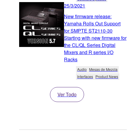
25/3/2021
New firmware release:
Yamaha Rolls Out Support
for SMPTE ST2110-30
Starting with new firmware for
the CL/QL Series Digital
Mixers and R series I/O
Racks
Audio
Mesas de Mezcla
Interfaces
Product News
Ver Todo