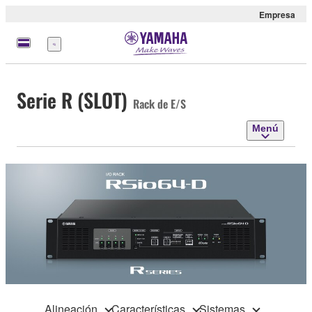
Empresa
Menú
Serie R (SLOT)
Rack de E/S
Menú
Alineación
Características
Sistemas