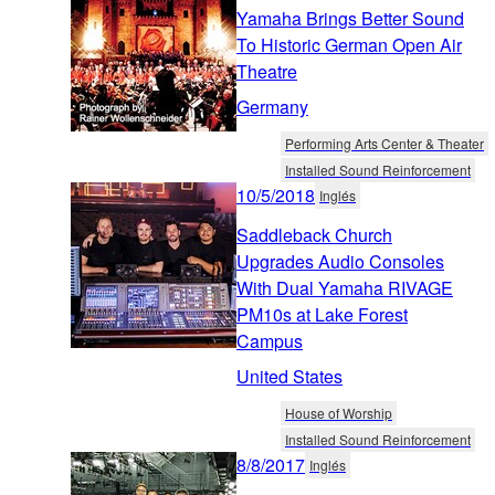
Yamaha Brings Better Sound
To Historic German Open Air
Theatre
Germany
Performing Arts Center & Theater
Installed Sound Reinforcement
10/5/2018
Inglés
Saddleback Church
Upgrades Audio Consoles
With Dual Yamaha RIVAGE
PM10s at Lake Forest
Campus
United States
House of Worship
Installed Sound Reinforcement
8/8/2017
Inglés