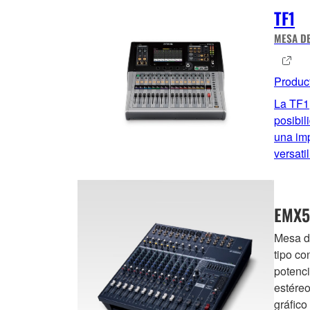
TF1
MESA DE
Produc
La TF1,
posibil
una im
versati
EMX5
Mesa d
tipo co
potenci
estéreo
gráfico