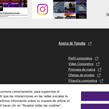
Acerca de Yamaha
Perfil corporativo
Video Corporativo
Promesa de marca
Ofertas de empleo
Filosofía corporativa
Promises to Stakeholders
 funciona correctamente, para supervisar el
Historia de Yamaha
tir que las interacciones en las redes sociales le
Relaciones con los inversor
timos información sobre su manera de utilizar el
Sustainability
Al hacer clic en "Aceptar todas las cookies",