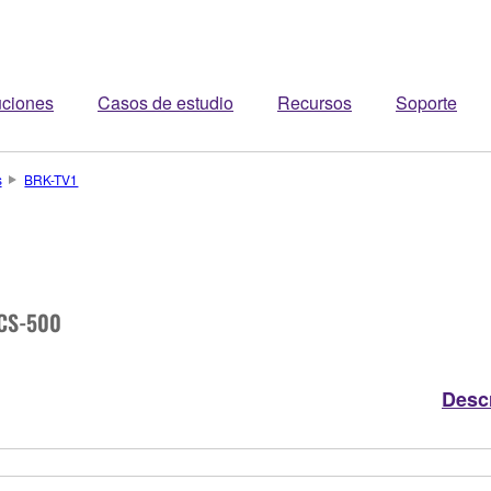
uciones
Casos de estudio
Recursos
Soporte
s
BRK-TV1
/CS-500
Desc