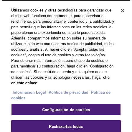
Utilizamos cookies y otras tecnologías para garantizar que
Productos y soluciones
el sitio web funciona correctamente, para supervisar el
rendimiento, para personalizar el contenido y la publicidad, y
para permitir que las interacciones en las redes sociales le
proporcionen una experiencia de usuario personalizada.
Noticias
Además, compartimos información sobre su manera de
utilizar el sitio web con nuestros socios de publicidad, redes
sociales y análisis. Al hacer clic en "Aceptar todas las
cookies", acepta el uso de cookies y otras tecnologías.
Acerca de Yamaha
Para obtener más información sobre el uso de cookies o
para modificar su configuración, haga clic en "Configuración
de cookies". Si no está de acuerdo y solo quiere que se
utilicen las cookies y la tecnología necesarias, haga
clic
España - Spanish
en este enlace
.
Consumer
Información Legal
Politica de privacidad
Política de
cookies
Configuración de cookies
Contacte con nosotros
Terminos de uso
Politica de privacidad
Política de cookies
Cer
Rechazarlas todas