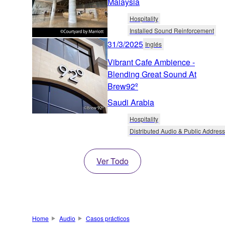
Malaysia
Hospitality
Installed Sound Reinforcement
31/3/2025
Inglés
Vibrant Cafe Ambience -
Blending Great Sound At
Brew92º
Saudi Arabia
Hospitality
Distributed Audio & Public Address
Ver Todo
Home
Audio
Casos prácticos