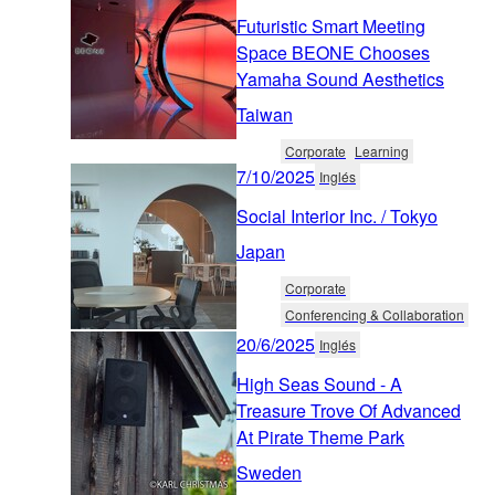
Futuristic Smart Meeting
Space BEONE Chooses
Yamaha Sound Aesthetics
Taiwan
Corporate
Learning
7/10/2025
Inglés
Social Interior Inc. / Tokyo
Japan
Corporate
Conferencing & Collaboration
20/6/2025
Inglés
High Seas Sound - A
Treasure Trove Of Advanced
At Pirate Theme Park
Sweden