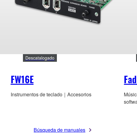
Descatalogado
FW16E
Fad
Instrumentos de teclado｜Accesorios
Músic
softw
Búsqueda de manuales