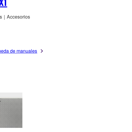
X1
s｜Accesorios
eda de manuales