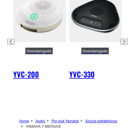
Descatalogado
Descatalogado
YVC-200
YVC-330
YV
Home
Audio
Por qué Yamaha
Socios estratégicos
YAMAHA Y MERSIVE