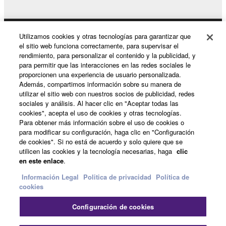
Utilizamos cookies y otras tecnologías para garantizar que
Productos y soluciones
el sitio web funciona correctamente, para supervisar el
rendimiento, para personalizar el contenido y la publicidad, y
para permitir que las interacciones en las redes sociales le
proporcionen una experiencia de usuario personalizada.
Noticias
Además, compartimos información sobre su manera de
utilizar el sitio web con nuestros socios de publicidad, redes
sociales y análisis. Al hacer clic en "Aceptar todas las
cookies", acepta el uso de cookies y otras tecnologías.
Acerca de Yamaha
Para obtener más información sobre el uso de cookies o
para modificar su configuración, haga clic en "Configuración
de cookies". Si no está de acuerdo y solo quiere que se
utilicen las cookies y la tecnología necesarias, haga
clic
España - Spanish
en este enlace
.
Consumer
Información Legal
Politica de privacidad
Política de
cookies
Configuración de cookies
Contacte con nosotros
Terminos de uso
Politica de privacidad
Política de cookies