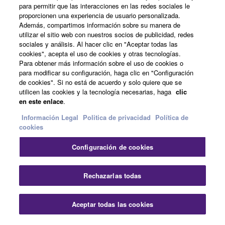
para permitir que las interacciones en las redes sociales le
proporcionen una experiencia de usuario personalizada.
Noticias
Además, compartimos información sobre su manera de
utilizar el sitio web con nuestros socios de publicidad, redes
sociales y análisis. Al hacer clic en "Aceptar todas las
cookies", acepta el uso de cookies y otras tecnologías.
Acerca de Yamaha
Para obtener más información sobre el uso de cookies o
para modificar su configuración, haga clic en "Configuración
de cookies". Si no está de acuerdo y solo quiere que se
utilicen las cookies y la tecnología necesarias, haga
clic
España - Spanish
en este enlace
.
Consumer
Información Legal
Politica de privacidad
Política de
cookies
Configuración de cookies
Contacte con nosotros
Terminos de uso
Politica de privacidad
Política de cookies
Cer
Rechazarlas todas
© Yamaha Corporation.
Aceptar todas las cookies
Contacte con nosotros
Descargas