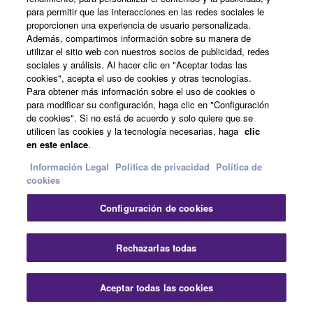
specifically for optimum matching with the MSP series
para permitir que las interacciones en las redes sociales le
proporcionen una experiencia de usuario personalizada.
powered monitor speakers. Combined with MSP7
Además, compartimos información sobre su manera de
STUDIO or MSP5 STUDIO speakers in a stereo or
utilizar el sitio web con nuestros socios de publicidad, redes
surround system it can provide a seamlessly extended
sociales y análisis. Al hacer clic en "Aceptar todas las
low end for accurate ultra wide range monitoring. A
cookies", acepta el uso de cookies y otras tecnologías.
Para obtener más información sobre el uso de cookies o
comprehensive selection of inputs and outputs as well
para modificar su configuración, haga clic en "Configuración
as a phase switch and continuous high-cut and level
de cookies". Si no está de acuerdo y solo quiere que se
controls make it easy to achieve optimum performance
utilicen las cookies y la tecnología necesarias, haga
clic
in any room and system. Whether you're simply mixing
en este enlace
.
basic stereo programs or authoring DVD audio in full
Información Legal
Politica de privacidad
Política de
surround, MSP STUDIO series speakers plus an SW10
cookies
STUDIO will give you the ultimate monitoring
Configuración de cookies
experience.
Cer
Rechazarlas todas
Aceptar todas las cookies
Contacte con nosotros
Descargas