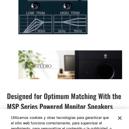
Designed for Optimum Matching With the
MSP Series Powered Monitor Speakers
Utilizamos cookies y otras tecnologías para garantizar que
el sitio web funciona correctamente, para supervisar el
The SW10 STUDIO subwoofer has been designed
rendimiento, para personalizar el contenido y la publicidad, y