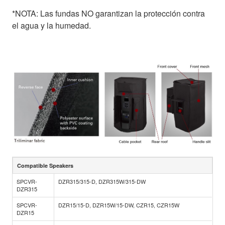
*NOTA: Las fundas NO garantizan la protección contra
el agua y la humedad.
Compatible Speakers
SPCVR-
DZR315/315-D, DZR315W/315-DW
DZR315
SPCVR-
DZR15/15-D, DZR15W/15-DW, CZR15, CZR15W
DZR15