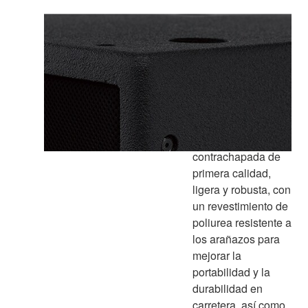
Recinto
especialmente
diseñado está
fabricada en
madera
contrachapada de
primera calidad,
ligera y robusta, con
un revestimiento de
poliurea resistente a
los arañazos para
mejorar la
portabilidad y la
durabilidad en
carretera, así como