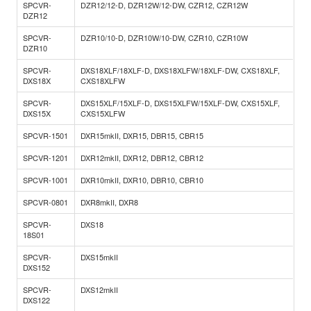
SPCVR-
DZR12/12-D, DZR12W/12-DW, CZR12, CZR12W
DZR12
SPCVR-
DZR10/10-D, DZR10W/10-DW, CZR10, CZR10W
DZR10
SPCVR-
DXS18XLF/18XLF-D, DXS18XLFW/18XLF-DW, CXS18XLF,
DXS18X
CXS18XLFW
SPCVR-
DXS15XLF/15XLF-D, DXS15XLFW/15XLF-DW, CXS15XLF,
DXS15X
CXS15XLFW
SPCVR-1501
DXR15mkII, DXR15, DBR15, CBR15
SPCVR-1201
DXR12mkII, DXR12, DBR12, CBR12
SPCVR-1001
DXR10mkII, DXR10, DBR10, CBR10
SPCVR-0801
DXR8mkII, DXR8
SPCVR-
DXS18
18S01
SPCVR-
DXS15mkII
DXS152
SPCVR-
DXS12mkII
DXS122