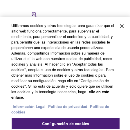
Utilizamos cookies y otras tecnologías para garantizar que el
sitio web funciona correctamente, para supervisar el
rendimiento, para personalizar el contenido y la publicidad, y
para permitir que las interacciones en las redes sociales le
proporcionen una experiencia de usuario personalizada.
Además, compartimos información sobre su manera de
utilizar el sitio web con nuestros socios de publicidad, redes
sociales y análisis. Al hacer clic en "Aceptar todas las
cookies", acepta el uso de cookies y otras tecnologías. Para
obtener más información sobre el uso de cookies o para
modificar su configuración, haga clic en "Configuración de
Soportes en U que permiten un montaje sencillo y
cookies". Si no está de acuerdo y solo quiere que se utilicen
fácil en configuraciones horizontales. (para
las cookies y la tecnología necesarias, haga
clic en este
DZR12/12-D, DZR12W/12-DW, CZR12, CZR12W)
enlace
.
Información Legal
Politica de privacidad
Política de
Peso neto: 4.7kg; 1.9lbs
cookies
Compatible con: DZR12/12-D,
Configuración de cookies
DZR12W/12-DW, CZR12, CZR12W