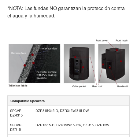
*NOTA: Las fundas NO garantizan la protección contra
el agua y la humedad.
Compatible Speakers
SPCVR-
DZR315/315-D, DZR315W/315-DW
DZR315
SPCVR-
DZR15/15-D, DZR15W/15-DW, CZR15, CZR15W
DZR15