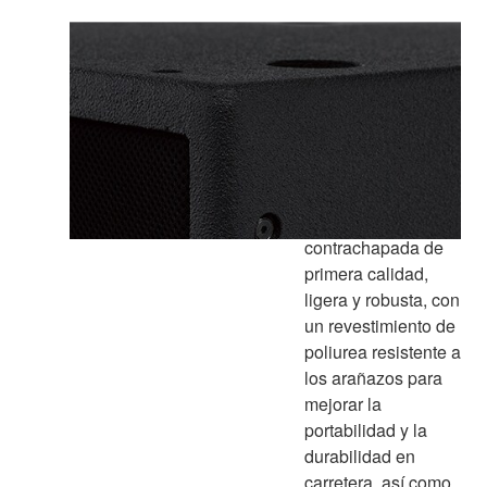
Recinto
especialmente
diseñado está
fabricada en
madera
contrachapada de
primera calidad,
ligera y robusta, con
un revestimiento de
poliurea resistente a
los arañazos para
mejorar la
portabilidad y la
durabilidad en
carretera, así como