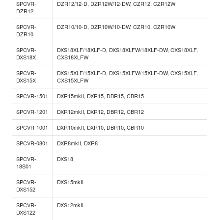
SPCVR-
DZR12/12-D, DZR12W/12-DW, CZR12, CZR12W
DZR12
SPCVR-
DZR10/10-D, DZR10W/10-DW, CZR10, CZR10W
DZR10
SPCVR-
DXS18XLF/18XLF-D, DXS18XLFW/18XLF-DW, CXS18XLF,
DXS18X
CXS18XLFW
SPCVR-
DXS15XLF/15XLF-D, DXS15XLFW/15XLF-DW, CXS15XLF,
DXS15X
CXS15XLFW
SPCVR-1501
DXR15mkII, DXR15, DBR15, CBR15
SPCVR-1201
DXR12mkII, DXR12, DBR12, CBR12
SPCVR-1001
DXR10mkII, DXR10, DBR10, CBR10
SPCVR-0801
DXR8mkII, DXR8
SPCVR-
DXS18
18S01
SPCVR-
DXS15mkII
DXS152
SPCVR-
DXS12mkII
DXS122