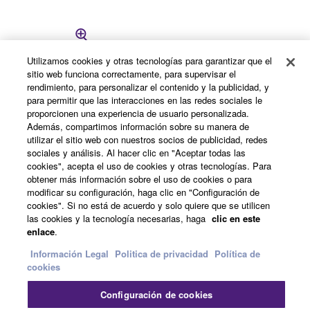
Utilizamos cookies y otras tecnologías para garantizar que el
sitio web funciona correctamente, para supervisar el
rendimiento, para personalizar el contenido y la publicidad, y
para permitir que las interacciones en las redes sociales le
proporcionen una experiencia de usuario personalizada.
Además, compartimos información sobre su manera de
utilizar el sitio web con nuestros socios de publicidad, redes
sociales y análisis. Al hacer clic en "Aceptar todas las
cookies", acepta el uso de cookies y otras tecnologías. Para
obtener más información sobre el uso de cookies o para
modificar su configuración, haga clic en "Configuración de
Soportes en U que permiten un montaje sencillo y
cookies". Si no está de acuerdo y solo quiere que se utilicen
fácil en configuraciones horizontales. (para
las cookies y la tecnología necesarias, haga
clic en este
DZR12/12-D, DZR12W/12-DW, CZR12, CZR12W)
enlace
.
Información Legal
Politica de privacidad
Política de
Peso neto: 4.7kg; 1.9lbs
cookies
Compatible con: DZR12/12-D,
Configuración de cookies
DZR12W/12-DW, CZR12, CZR12W