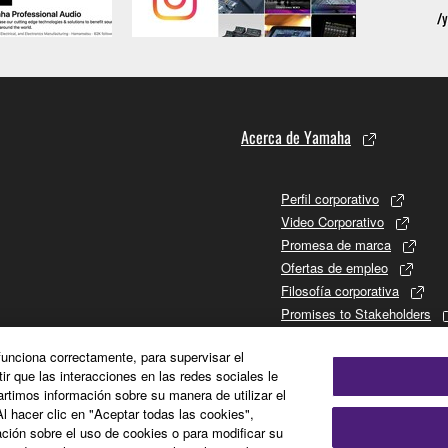
Acerca de Yamaha
Perfil corporativo
Video Corporativo
Promesa de marca
Ofertas de empleo
Filosofía corporativa
Promises to Stakeholders
Historia de Yamaha
 funciona correctamente, para supervisar el
Relaciones con los inversor
tir que las interacciones en las redes sociales le
Sustainability
timos información sobre su manera de utilizar el
Al hacer clic en "Aceptar todas las cookies",
ción sobre el uso de cookies o para modificar su