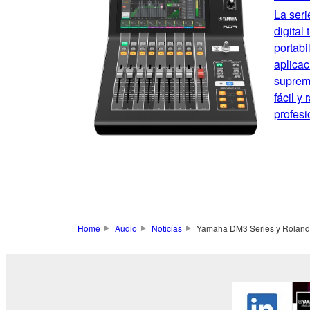
La ser
digital
portab
aplicac
suprem
fácil y
profesi
Home
Audio
Noticias
Yamaha DM3 Series y Roland V