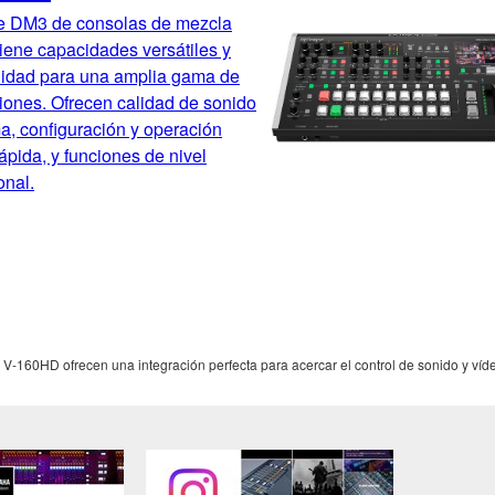
ie DM3 de consolas de mezcla
 tiene capacidades versátiles y
ilidad para una amplia gama de
iones. Ofrecen calidad de sonido
a, configuración y operación
 rápida, y funciones de nivel
onal.
-160HD ofrecen una integración perfecta para acercar el control de sonido y víd