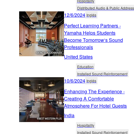
Hospitality
Distributed Audio & Public Address
12/6/2024
Inglés
Perfect Learning Partners -
Yamaha Helps Students
Become Tomorrow‘s Sound
Professionals
United States
Education
Installed Sound Reinforcement
10/6/2024
Inglés
Enhancing The Experience -
Creating A Comfortable
Atmosphere For Hotel Guests
India
Hospitality
Installed Sound Reinforcement