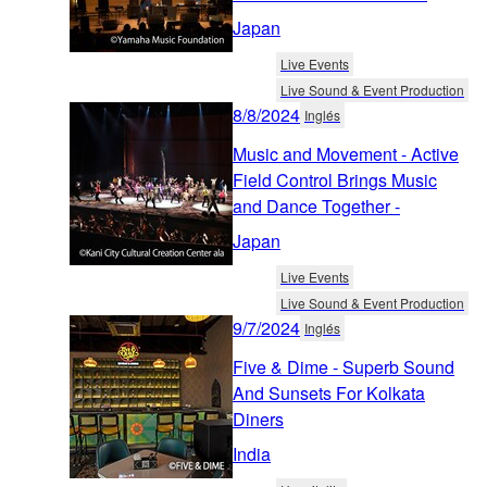
Japan
Live Events
Live Sound & Event Production
8/8/2024
Inglés
Music and Movement - Active
Field Control Brings Music
and Dance Together -
Japan
Live Events
Live Sound & Event Production
9/7/2024
Inglés
Five & Dime - Superb Sound
And Sunsets For Kolkata
Diners
India