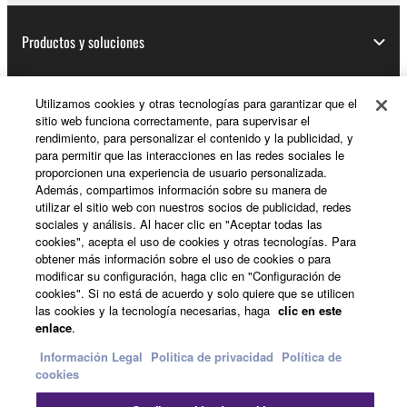
Productos y soluciones
Utilizamos cookies y otras tecnologías para garantizar que el
Noticias
sitio web funciona correctamente, para supervisar el
rendimiento, para personalizar el contenido y la publicidad, y
para permitir que las interacciones en las redes sociales le
proporcionen una experiencia de usuario personalizada.
Acerca de Yamaha
Además, compartimos información sobre su manera de
utilizar el sitio web con nuestros socios de publicidad, redes
sociales y análisis. Al hacer clic en "Aceptar todas las
cookies", acepta el uso de cookies y otras tecnologías. Para
España - Spanish
obtener más información sobre el uso de cookies o para
modificar su configuración, haga clic en "Configuración de
Consumer
cookies". Si no está de acuerdo y solo quiere que se utilicen
las cookies y la tecnología necesarias, haga
clic en este
enlace
.
Información Legal
Politica de privacidad
Política de
Contacte con nosotros
Terminos de uso
cookies
Politica de privacidad
Política de cookies