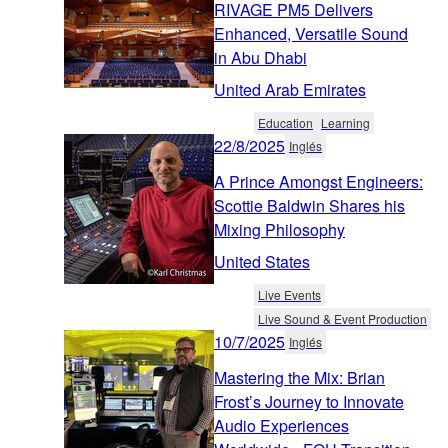
RIVAGE PM5 Delivers
Enhanced, Versatile Sound
in Abu Dhabi
United Arab Emirates
Education
Learning
22/8/2025
Inglés
A Prince Amongst Engineers:
Scottie Baldwin Shares his
Mixing Philosophy
United States
Live Events
Live Sound & Event Production
10/7/2025
Inglés
Mastering the Mix: Brian
Frost’s Journey to Innovate
Audio Experiences