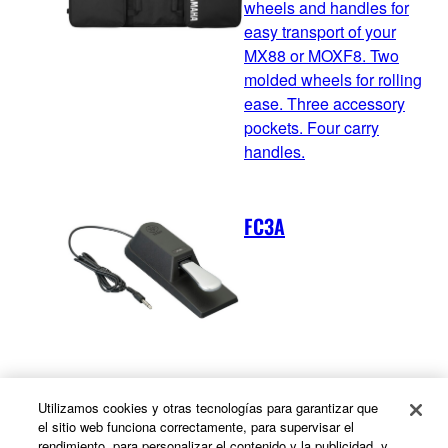
wheels and handles for
easy transport of your
MX88 or MOXF8. Two
molded wheels for rolling
ease. Three accessory
pockets. Four carry
handles.
FC3A
FC4A
Utilizamos cookies y otras tecnologías para garantizar que
el sitio web funciona correctamente, para supervisar el
rendimiento, para personalizar el contenido y la publicidad, y