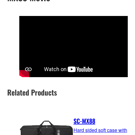
Related Products
SC-MX88
Hard sided soft case with