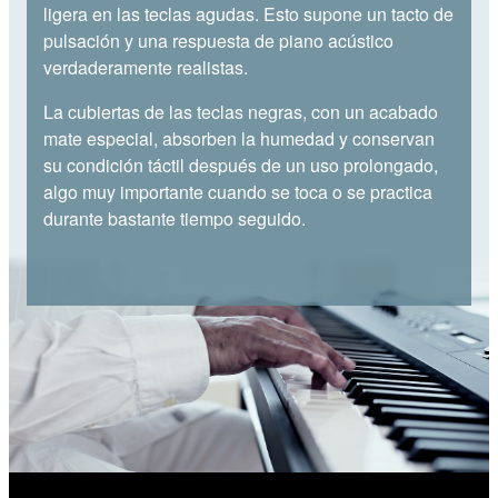
ligera en las teclas agudas. Esto supone un tacto de
pulsación y una respuesta de piano acústico
verdaderamente realistas.
La cubiertas de las teclas negras, con un acabado
mate especial, absorben la humedad y conservan
su condición táctil después de un uso prolongado,
algo muy importante cuando se toca o se practica
durante bastante tiempo seguido.