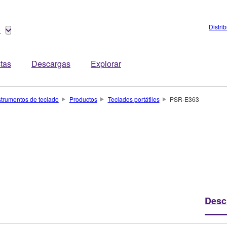
Distri
o
stas
Descargas
Explorar
strumentos de teclado
Productos
Teclados portátiles
PSR-E363
Desc