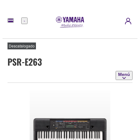
Menú
Descatalogado
PSR-E263
Menú