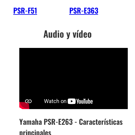
PSR-F51
PSR-E363
PS
Audio y vídeo
Yamaha PSR-E263 - Características
principales