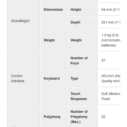
Dimensions
Height
54 mm (2-1/8")
Size/Weight
Depth
201 mm (7-15/16
1.2 kg (2 lb, 10 o
Weight
Weight
(not including
batteries)
Number of
37
Keys
Control
HQ mini (High-
Keyboard
Type
Interface
Quality mini)
Touch
Soft, Medium, H
Response
Fixed
Number of
Polyphony
Polyphony
32
(Max.)