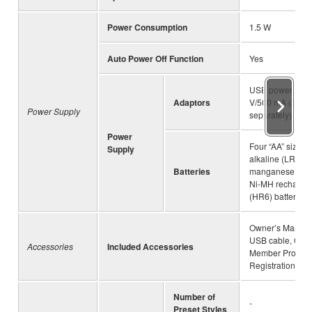
Power Consumption
1.5 W
Auto Power Off Function
Yes
USB power adap
Adaptors
V/500 mA (Sold
Power Supply
separately)
Power
Four “AA” size
Supply
alkaline (LR6),
Batteries
manganese (R6)
Ni-MH recharge
(HR6) batteries
Owner’s Manual
USB cable, Onli
Accessories
Included Accessories
Member Product
Registration
Number of
-
Preset Styles