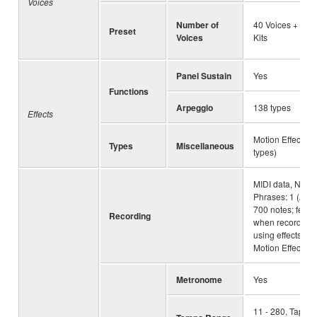
Voices
Number of
40 Voices + 2 D
Preset
Voices
Kits
Panel Sustain
Yes
Functions
Arpeggio
138 types
Effects
Motion Effect (3
Types
Miscellaneous
types)
MIDI data, Numb
Phrases: 1 (App
700 notes; fewer
Recording
when recording
using effects su
Motion Effect)
Metronome
Yes
11 - 280, Tap T