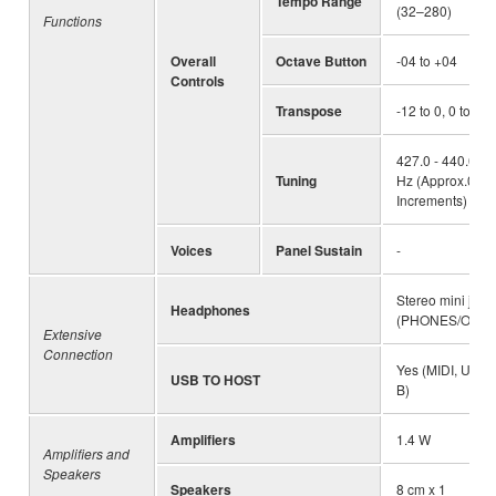
Tempo Range
(32–280)
Functions
Overall
Octave Button
-04 to +04
Controls
Transpose
-12 to 0, 0 to +1
427.0 - 440.0 - 
Tuning
Hz (Approx.0.2H
Increments)
Voices
Panel Sustain
-
Stereo mini jack
Headphones
(PHONES/OUTP
Extensive
Connection
Yes (MIDI, USB 
USB TO HOST
B)
Amplifiers
1.4 W
Amplifiers and
Speakers
Speakers
8 cm x 1