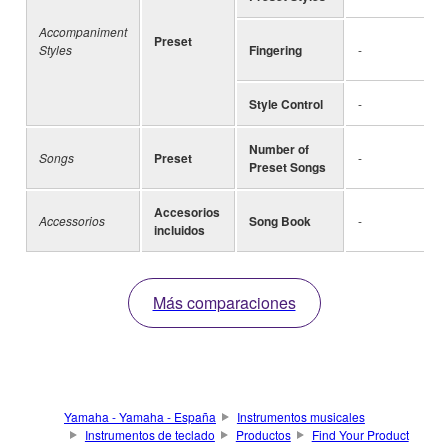
Accompaniment
Preset
Styles
Fingering
-
Style Control
-
Number of
Songs
Preset
-
Preset Songs
Accesorios
Accessorios
Song Book
-
incluidos
Más comparaciones
Yamaha - Yamaha - España
Instrumentos musicales
Instrumentos de teclado
Productos
Find Your Product