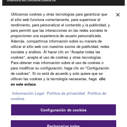
Utilizamos cookies y otras tecnologías para garantizar que
el sitio web funciona correctamente, para supervisar el
Acerca de Yamaha
rendimiento, para personalizar el contenido y la publicidad, y
para permitir que las interacciones en las redes sociales le
proporcionen una experiencia de usuario personalizada.
Además, compartimos información sobre su manera de
España - Spanish
utilizar el sitio web con nuestros socios de publicidad, redes
sociales y análisis. Al hacer clic en "Aceptar todas las
Empresa
cookies", acepta el uso de cookies y otras tecnologías.
Para obtener más información sobre el uso de cookies o
para modificar su configuración, haga clic en "Configuración
de cookies". Si no está de acuerdo y solo quiere que se
utilicen las cookies y la tecnología necesarias, haga
clic
en este enlace
.
Información Legal
Politica de privacidad
Política de
cookies
Contacte con nosotros
Terminos de uso
Configuración de cookies
Politica de privacidad
Política de cookies
Información Legal
Rechazarlas todas