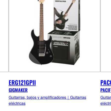
ERG121GPII
PAC
GIGMAKER
PACIF
Guitarras, bajos y amplificadores｜Guitarras
Guita
eléctricas
eléctr