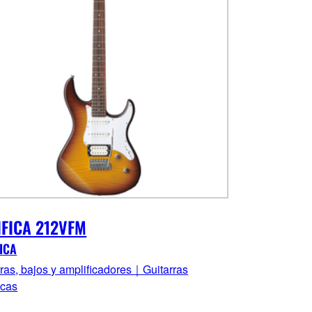
IFICA 212VFM
ICA
rras, bajos y amplificadores｜Guitarras
icas