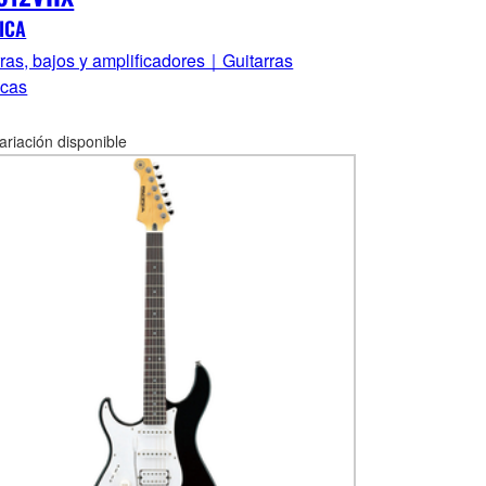
ICA
rras, bajos y amplificadores｜Guitarras
icas
ariación disponible