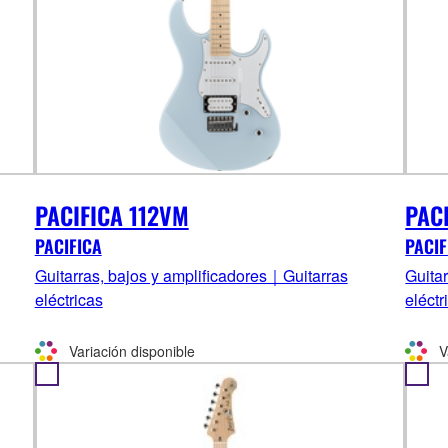
PACIFICA 112VM
PAC
PACIFICA
PACIF
Guitarras, bajos y amplificadores｜Guitarras
Guita
eléctricas
eléctr
Variación disponible
V