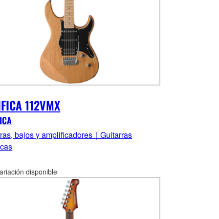
IFICA 112VMX
ICA
rras, bajos y amplificadores｜Guitarras
icas
ariación disponible