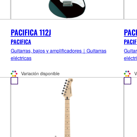
PACIFICA 112J
PACI
PACIFICA
PACIF
Guitarras, bajos y amplificadores｜Guitarras
Guita
eléctricas
eléctr
Variación disponible
V