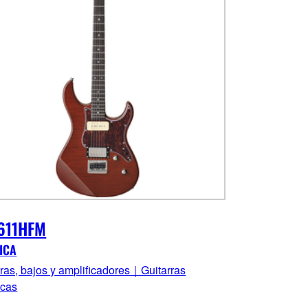
611HFM
ICA
rras, bajos y amplificadores｜Guitarras
icas