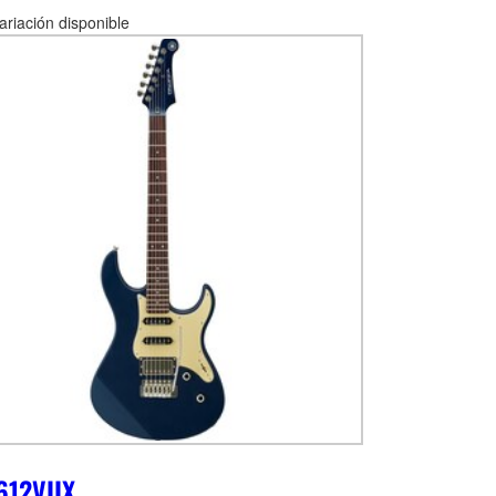
ariación disponible
612VIIX