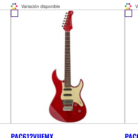
Variación disponible
V
PAC612VIIFMX
PAC