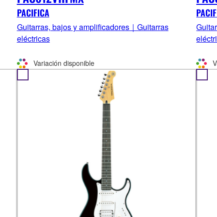
PACIFICA
PACIF
Guitarras, bajos y amplificadores｜Guitarras
Guita
eléctricas
eléctr
Variación disponible
V