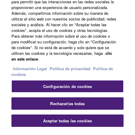
para permitir que las interacciones en las redes sociales le
proporcionen una experiencia de usuario personalizada.
Además, compartimos información sobre su manera de
España - Spanish
utilizar el sitio web con nuestros socios de publicidad, redes
sociales y análisis. Al hacer clic en "Aceptar todas las
Empresa
cookies", acepta el uso de cookies y otras tecnologías.
Para obtener más información sobre el uso de cookies o
para modificar su configuración, haga clic en "Configuración
de cookies". Si no está de acuerdo y solo quiere que se
utilicen las cookies y la tecnología necesarias, haga
clic
en este enlace
.
Información Legal
Politica de privacidad
Política de
cookies
Contacte con nosotros
Terminos de uso
Configuración de cookies
Politica de privacidad
Política de cookies
Información Legal
Rechazarlas todas
© Yamaha Corporation.
Aceptar todas las cookies