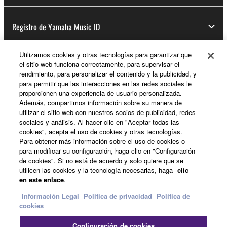
Registro de Yamaha Music ID
Utilizamos cookies y otras tecnologías para garantizar que
el sitio web funciona correctamente, para supervisar el
Acerca de Yamaha
rendimiento, para personalizar el contenido y la publicidad, y
para permitir que las interacciones en las redes sociales le
proporcionen una experiencia de usuario personalizada.
Además, compartimos información sobre su manera de
España - Spanish
utilizar el sitio web con nuestros socios de publicidad, redes
sociales y análisis. Al hacer clic en "Aceptar todas las
Empresa
cookies", acepta el uso de cookies y otras tecnologías.
Para obtener más información sobre el uso de cookies o
para modificar su configuración, haga clic en "Configuración
de cookies". Si no está de acuerdo y solo quiere que se
utilicen las cookies y la tecnología necesarias, haga
clic
en este enlace
.
Información Legal
Politica de privacidad
Política de
cookies
Contacte con nosotros
Terminos de uso
Configuración de cookies