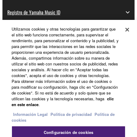
Registro de Yamaha Music ID
Utilizamos cookies y otras tecnologías para garantizar que
el sitio web funciona correctamente, para supervisar el
Acerca de Yamaha
rendimiento, para personalizar el contenido y la publicidad, y
para permitir que las interacciones en las redes sociales le
proporcionen una experiencia de usuario personalizada.
Además, compartimos información sobre su manera de
España - Spanish
utilizar el sitio web con nuestros socios de publicidad, redes
sociales y análisis. Al hacer clic en "Aceptar todas las
Empresa
cookies", acepta el uso de cookies y otras tecnologías.
Para obtener más información sobre el uso de cookies o
para modificar su configuración, haga clic en "Configuración
de cookies". Si no está de acuerdo y solo quiere que se
utilicen las cookies y la tecnología necesarias, haga
clic
en este enlace
.
Información Legal
Politica de privacidad
Política de
cookies
Contacte con nosotros
Terminos de uso
Configuración de cookies