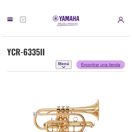
Menú
YCR-6335II
Menú
Encontrar una tienda