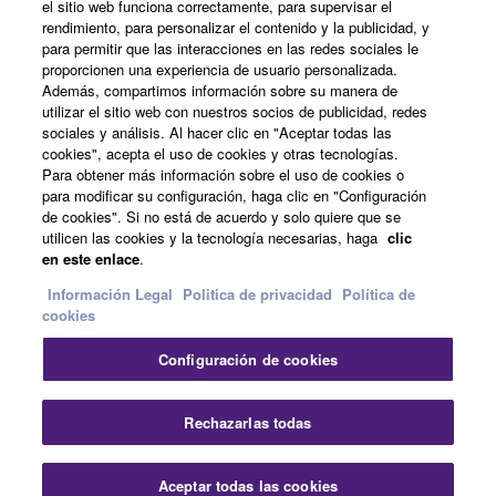
el sitio web funciona correctamente, para supervisar el
rendimiento, para personalizar el contenido y la publicidad, y
para permitir que las interacciones en las redes sociales le
Acerca de Yamaha
proporcionen una experiencia de usuario personalizada.
Además, compartimos información sobre su manera de
utilizar el sitio web con nuestros socios de publicidad, redes
sociales y análisis. Al hacer clic en "Aceptar todas las
España - Spanish
cookies", acepta el uso de cookies y otras tecnologías.
Para obtener más información sobre el uso de cookies o
Empresa
para modificar su configuración, haga clic en "Configuración
de cookies". Si no está de acuerdo y solo quiere que se
utilicen las cookies y la tecnología necesarias, haga
clic
en este enlace
.
Información Legal
Politica de privacidad
Política de
cookies
Configuración de cookies
Contacte con nosotros
Terminos de uso
Politica de privacidad
Política de cookies
Rechazarlas todas
Información Legal
Aceptar todas las cookies