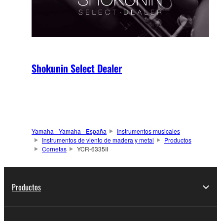
Shokunin Select Dealer
Yamaha - Yamaha - España
Instrumentos musicales
Instrumentos de viento de madera y metal
Productos
Cornetas
YCR-6335II
Productos