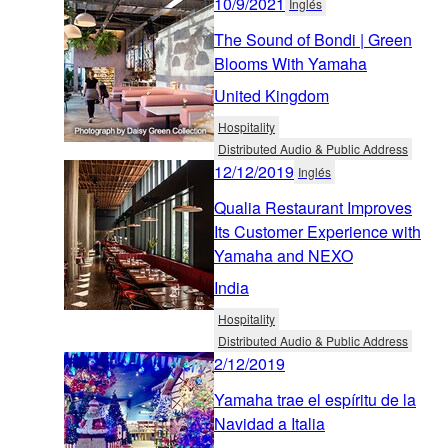
10/9/2021
Inglés
The Sound of Bondi | Green
Blooms With Yamaha
United Kingdom
Hospitality
Distributed Audio & Public Address
12/12/2019
Inglés
Qualia Restaurant Improves
Its Customer Experience with
Yamaha and NEXO
India
Hospitality
Distributed Audio & Public Address
2/12/2019
Yamaha trae el espíritu de la
Navidad a Italia