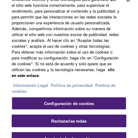
Productos y soluciones
el sitio web funciona correctamente, para supervisar el
rendimiento, para personalizar el contenido y la publicidad, y
para permitir que las interacciones en las redes sociales le
proporcionen una experiencia de usuario personalizada.
Noticias
Además, compartimos información sobre su manera de
utilizar el sitio web con nuestros socios de publicidad, redes
sociales y análisis. Al hacer clic en "Aceptar todas las
cookies", acepta el uso de cookies y otras tecnologías.
Acerca de Yamaha
Para obtener más información sobre el uso de cookies o
para modificar su configuración, haga clic en "Configuración
de cookies". Si no está de acuerdo y solo quiere que se
utilicen las cookies y la tecnología necesarias, haga
clic
España - Spanish
en este enlace
.
Consumer
Información Legal
Politica de privacidad
Política de
cookies
Configuración de cookies
Contacte con nosotros
Terminos de uso
Politica de privacidad
Política de cookies
Cer
Rechazarlas todas
© Yamaha Corporation.