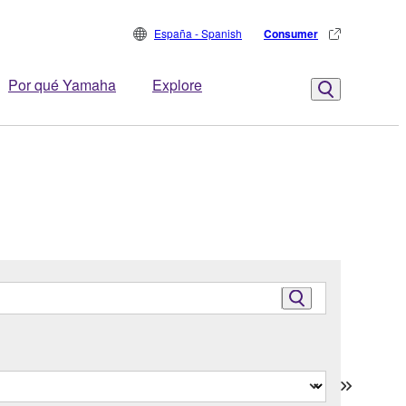
España - Spanish
Consumer
Por qué Yamaha
Explore