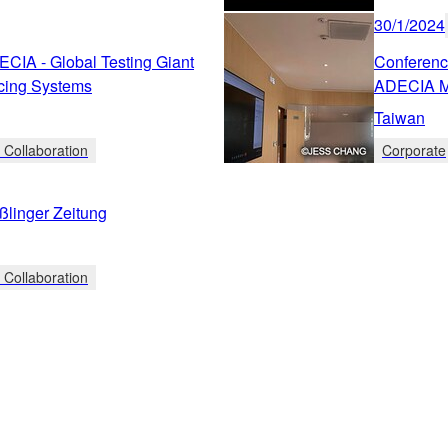
30/1/2024
CIA - Global Testing Giant
Conferenci
cing Systems
ADECIA M
Taiwan
 Collaboration
Corporate
ßlinger Zeitung
 Collaboration