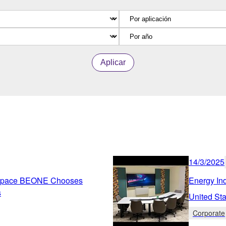
Aplicar
14/3/2025
g Space BEONE Chooses
Energy In
s
United Sta
Corporate