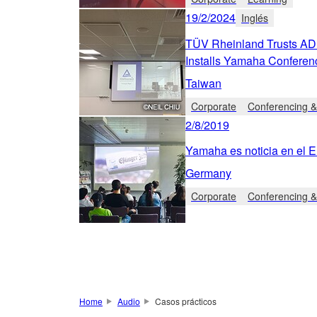
19/2/2024
Inglés
TÜV Rheinland Trusts ADE
Installs Yamaha Conferen
Taiwan
Corporate
Conferencing &
2/8/2019
Yamaha es noticia en el E
Germany
Corporate
Conferencing &
Home
Audio
Casos prácticos